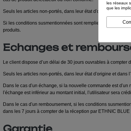
les réseaux s
que les impli
Seuls les articles non-portés, dans leur état d'origine seront
Con
Si les conditions susmentionnées sont remplies, ETHNIC BLU
produits.
Echanges et rembour
Le client dispose d’un délai de 30 jours ouvrables à compter
Seuls les articles non-portés, dans leur état d'origine et dans
Dans le cas d'un échange, si la nouvelle commande est d'un mon
l'échange est inférieur au montant initial, l'utilisateur sera cr
Dans le cas d'un remboursement, si les conditions susmention
dans les 7 jours à compter de la réception par ETHNIC BLUE 
Garantie