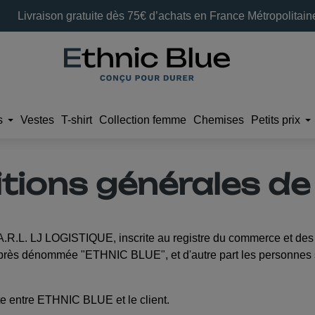
Livraison gratuite dès 75€ d’achats en France Métropolitain
s
Vestes
T-shirt
Collection femme
Chemises
Petits prix
tions générales de
.A.R.L. LJ LOGISTIQUE, inscrite au registre du commerce et des
près dénommée "ETHNIC BLUE", et d'autre part les personnes souh
nte entre ETHNIC BLUE et le client.