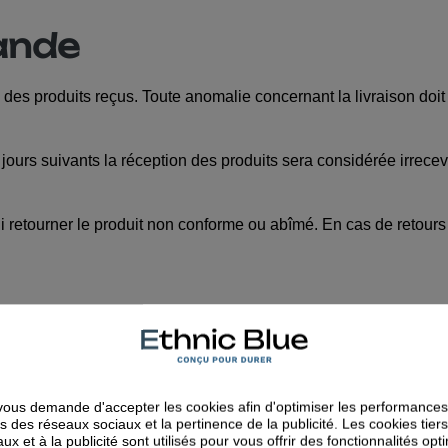
ande
é des produits reçus. Toute anomalie concernant la livraison doit 
0 jours suivants la réception des produits sera considérée irre
i retourner le produit non conforme ou abîmé. En cas de retou
e la date de réception pour retourner sans motif, le produit qu’
meuble Fuchsia, 10 avenue du Québec, 91140 Vilebon sur Yvett
ous demande d'accepter les cookies afin d'optimiser les performances,
ce de France métropolitaine. Pour les retours depuis d'autres de
és des réseaux sociaux et la pertinence de la publicité. Les cookies tiers
ux et à la publicité sont utilisés pour vous offrir des fonctionnalités opt