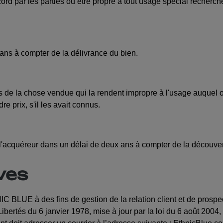
rd par les parties ou être propre à tout usage spécial recherché
 ans à compter de la délivrance du bien.
s de la chose vendue qui la rendent impropre à l'usage auquel on
e prix, s'il les avait connus.
ar l'acquéreur dans un délai de deux ans à compter de la découver
ves
HNIC BLUE à des fins de gestion de la relation client et de p
bertés du 6 janvier 1978, mise à jour par la loi du 6 août 2004, l