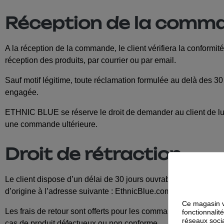
Réception de la comm
A la réception de la commande, le client vérifiera la conformit
réception des produits, par courrier ou par email.
Sauf motif légitime, toute réclamation formulée au delà des 3
engagée.
ETHNIC BLUE se réserve le droit de demander au client de lu
une commande ultérieure.
Droit de rétraction
Le client dispose d’un délai de 30 jours ouvrables à compter d
d’origine à l’adresse suivante : EthnicBlue.com - COPA, Im
Ce magasin v
Les frais de retour sont offerts pour les commandes en provenan
fonctionnalit
réseaux socia
cas de produit défectueux ou non conforme.