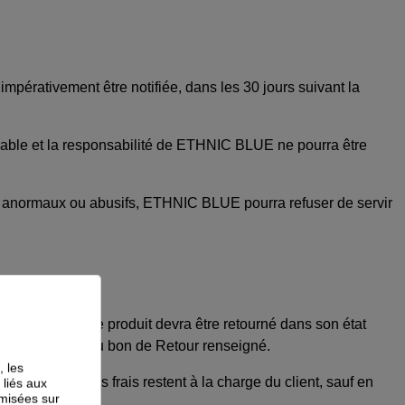
impérativement être notifiée, dans les 30 jours suivant la
cevable et la responsabilité de ETHNIC BLUE ne pourra être
rs anormaux ou abusifs, ETHNIC BLUE pourra refuser de servir
il a commandé. Le produit devra être retourné dans son état
e, accompagné du bon de Retour renseigné.
 les
stinations, ces frais restent à la charge du client, sauf en
 liés aux
imisées sur