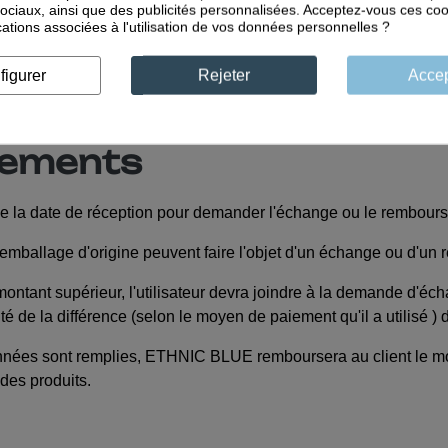
ociaux, ainsi que des publicités personnalisées. Acceptez-vous ces coo
cations associées à l'utilisation de vos données personnelles ?
 remboursés ou échangés.
figurer
Rejeter
Accep
E remboursera au client le montant correspondant dans les 7 
sements
 de la date de réception pour demander l'échange ou le rembour
 l'emballage d'origine peuvent faire l'objet d'un échange ou d'u
tant supérieur, l'utilisateur devra joindre à la demande d'échan
édité de la différence (selon le moyen de paiement qu'il a utilisé
nées sont remplies, ETHNIC BLUE remboursera au client le mont
des produits.