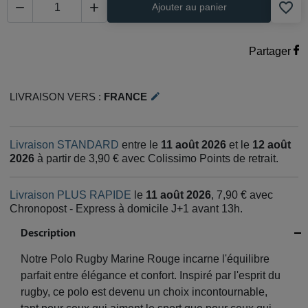
favorite_border


Ajouter au panier
Partager
Livraison vers :
France
edit
Livraison STANDARD
entre le
11 août 2026
et le
12 août
2026
à partir de 3,90 € avec Colissimo Points de retrait.
Livraison PLUS RAPIDE
le
11 août 2026
, 7,90 € avec
Chronopost - Express à domicile J+1 avant 13h.
Description
Notre Polo Rugby Marine Rouge incarne l'équilibre
parfait entre élégance et confort. Inspiré par l'esprit du
rugby, ce polo est devenu un choix incontournable,