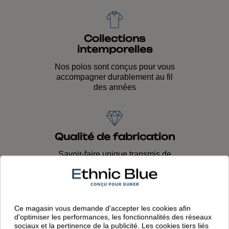
Collections
intemporelles
Nos polos sont conçus pour vous
accompagner durablement au fil
des années
Qualité de fabrication
Savoir-faire unique transmis de
génération en génération et qualité
durable
Ce magasin vous demande d'accepter les cookies afin
d'optimiser les performances, les fonctionnalités des réseaux
sociaux et la pertinence de la publicité. Les cookies tiers liés
Fabrication