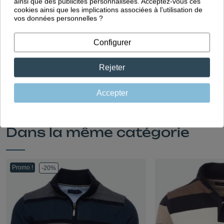
ainsi que des publicités personnalisées. Acceptez-vous ces
Fabrication
cookies ainsi que les implications associées à l'utilisation de
Européenne
vos données personnelles ?
Des vêtements imaginés en
France et fabriqués au Portugal
Configurer
dans notre propre usine
Rejeter
Accepter
Dans la même catégorie
Promo !
-20%