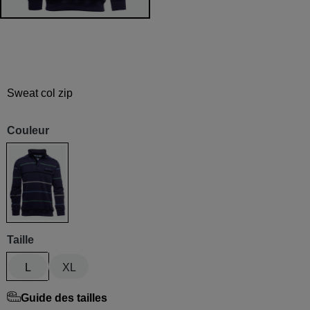
Sweat col zip
Couleur
Bleu denim / vert / noir
Taille
L
XL
Guide des tailles