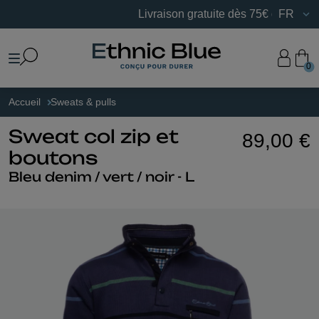
Livraison gratuite dès 75€ d’achats en F
FR
0
Accueil
Sweats & pulls
Sweat col zip et
89,00 €
boutons
Bleu denim / vert / noir - L